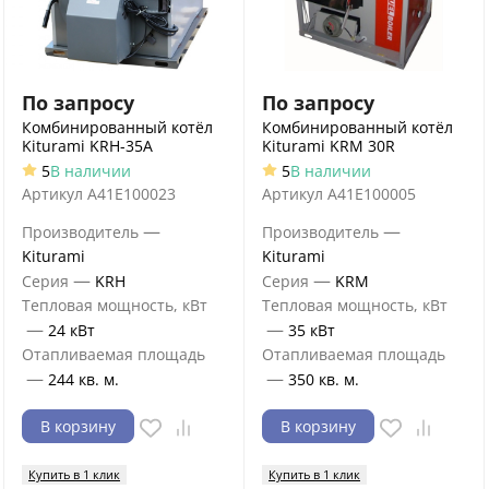
По запросу
По запросу
Комбинированный котёл
Комбинированный котёл
Kiturami KRH-35A
Kiturami KRM 30R
5
В наличии
5
В наличии
Артикул
A41E100023
Артикул
A41E100005
—
—
Производитель
Производитель
Kiturami
Kiturami
—
—
Серия
KRH
Серия
KRM
Тепловая мощность, кВт
Тепловая мощность, кВт
—
—
24 кВт
35 кВт
Отапливаемая площадь
Отапливаемая площадь
—
—
244 кв. м.
350 кв. м.
В корзину
В корзину
Купить в 1 клик
Купить в 1 клик