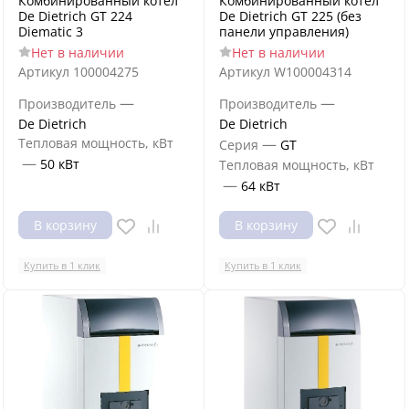
Комбинированный котёл
Комбинированный котёл
De Dietrich GT 224
De Dietrich GT 225 (без
Diematic 3
панели управления)
Нет в наличии
Нет в наличии
Артикул
100004275
Артикул
W100004314
—
—
Производитель
Производитель
De Dietrich
De Dietrich
Тепловая мощность, кВт
—
Серия
GT
—
50 кВт
Тепловая мощность, кВт
—
64 кВт
В корзину
В корзину
Купить в 1 клик
Купить в 1 клик