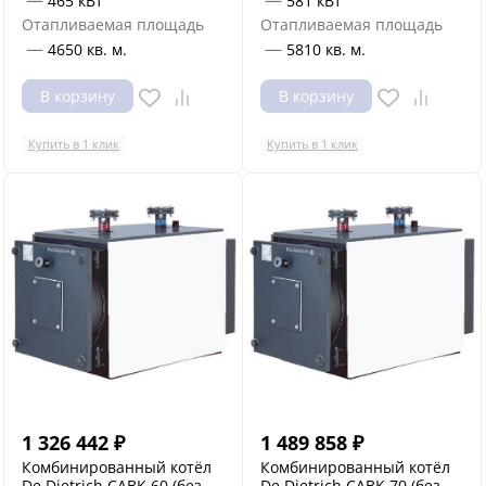
—
—
465 кВт
581 кВт
Отапливаемая площадь
Отапливаемая площадь
—
—
4650 кв. м.
5810 кв. м.
В корзину
В корзину
Купить в 1 клик
Купить в 1 клик
1 326 442
₽
1 489 858
₽
Комбинированный котёл
Комбинированный котёл
De Dietrich CABK 60 (без
De Dietrich CABK 70 (без