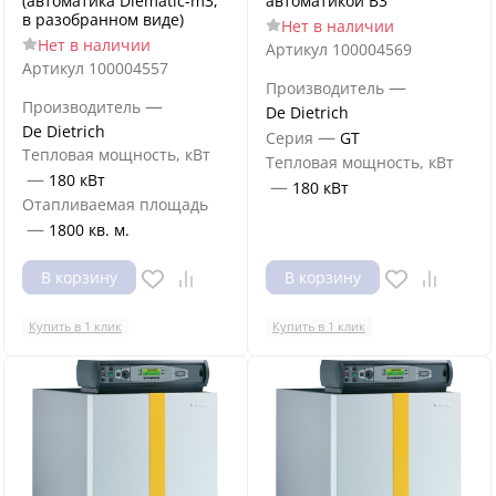
(автоматика Diematic-m3,
автоматикой B3
в разобранном виде)
Нет в наличии
Нет в наличии
Артикул
100004569
Артикул
100004557
—
Производитель
—
Производитель
De Dietrich
De Dietrich
—
Серия
GT
Тепловая мощность, кВт
Тепловая мощность, кВт
—
180 кВт
—
180 кВт
Отапливаемая площадь
—
1800 кв. м.
В корзину
В корзину
Купить в 1 клик
Купить в 1 клик