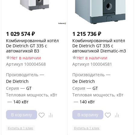
1 029 574
₽
1 215 736
₽
Комбинированный котёл
Комбинированный котёл
De Dietrich GT 335 с
De Dietrich GT 335 с
автоматикой B3
автоматикой Diematic-m3
Нет в наличии
Нет в наличии
Артикул
100004568
Артикул
100004581
—
—
Производитель
Производитель
De Dietrich
De Dietrich
—
—
Серия
GT
Серия
GT
Тепловая мощность, кВт
Тепловая мощность, кВт
—
—
140 кВт
140 кВт
В корзину
В корзину
Купить в 1 клик
Купить в 1 клик