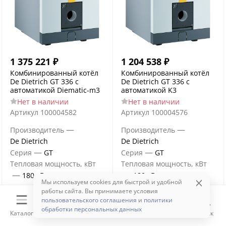
1 375 221
₽
1 204 538
₽
Комбинированный котёл
Комбинированный котёл
De Dietrich GT 336 с
De Dietrich GT 336 с
автоматикой Diematic-m3
автоматикой K3
Нет в наличии
Нет в наличии
Артикул
100004582
Артикул
100004576
—
—
Производитель
Производитель
De Dietrich
De Dietrich
—
—
Серия
GT
Серия
GT
Тепловая мощность, кВт
Тепловая мощность, кВт
—
—
180 кВт
180 кВт
Мы используем cookies для быстрой и удобной
работы сайта. Вы принимаете условия
В корзину
В корзину
пользовательского соглашения
и
политики
обработки персональных данных
Каталог
Корзина
Избранное
Сравнение
Поиск
Купить в 1 клик
Купить в 1 клик