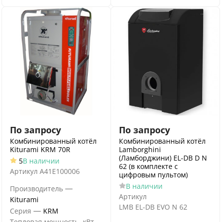
По запросу
По запросу
Комбинированный котёл
Комбинированный котёл
Kiturami KRM 70R
Lamborghini
(Ламборджини) EL-DB D N
5
В наличии
62 (в комплекте с
Артикул
A41E100006
цифровым пультом)
В наличии
—
Производитель
Артикул
Kiturami
LMB EL-DB EVO N 62
—
Серия
KRM
Тепловая мощность, кВт