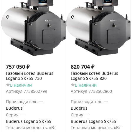
757 050
₽
820 704
₽
Газовый котел Buderus
Газовый котел Buderus
Logano SK755-730
Logano SK755-820
В наличии
В наличии
Артикул
7738502799
Артикул
7738502800
—
—
Производитель
Производитель
Buderus
Buderus
—
—
Серия
Серия
Buderus Logano SK755
Buderus Logano SK755
Тепловая мощность, кВт
Тепловая мощность, кВт