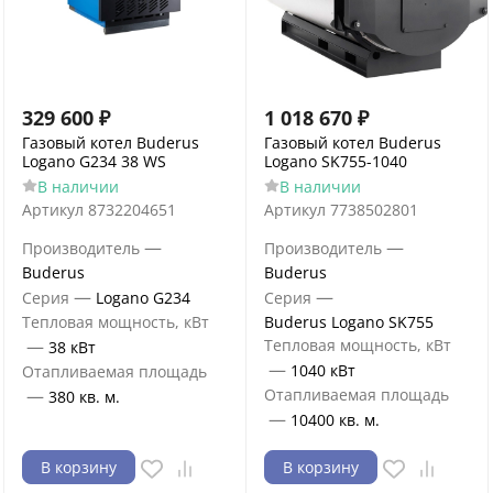
329 600
₽
1 018 670
₽
Газовый котел Buderus
Газовый котел Buderus
Logano G234 38 WS
Logano SK755-1040
В наличии
В наличии
Артикул
8732204651
Артикул
7738502801
—
—
Производитель
Производитель
Buderus
Buderus
—
—
Серия
Logano G234
Серия
Тепловая мощность, кВт
Buderus Logano SK755
—
Тепловая мощность, кВт
38 кВт
—
1040 кВт
Отапливаемая площадь
—
Отапливаемая площадь
380 кв. м.
—
10400 кв. м.
В корзину
В корзину