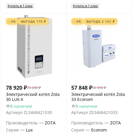
Купить в 1 клик
Купить в 1 клик
- 0%
ВЫГОДА
170
₽
- 4%
ВЫГОДА
2 102
₽
78 920
₽
57 848
₽
79 090
₽
59 950
₽
Электрический котёл Zota
Электрический котёл Zota
30 LUX-X
33 Econom
В наличии
В наличии
Артикул
ZL3468421030
Артикул
ZE3468421033
—
—
Производитель
ZOTA
Производитель
ZOTA
—
—
Серия
Lux
Серия
Econom