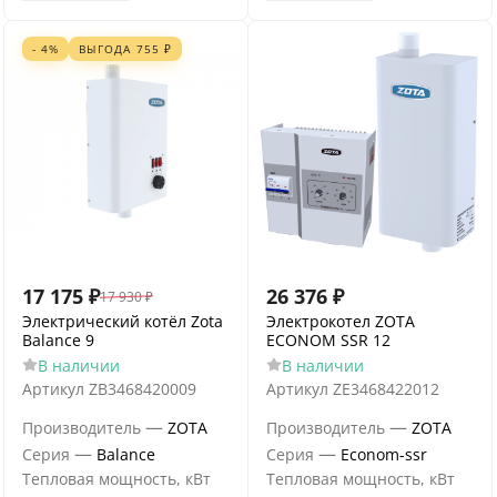
- 4%
ВЫГОДА
755
₽
17 175
₽
26 376
₽
17 930
₽
Электрический котёл Zota
Электрокотел ZOTA
Balance 9
ECONOM SSR 12
В наличии
В наличии
Артикул
ZB3468420009
Артикул
ZE3468422012
—
—
Производитель
ZOTA
Производитель
ZOTA
—
—
Серия
Balance
Серия
Econom-ssr
Тепловая мощность, кВт
Тепловая мощность, кВт