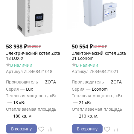
58 938
₽
50 554
₽
59 290
₽
52 910
₽
Электрический котёл Zota
Электрический котёл Zota
18 LUX-X
21 Econom
В наличии
В наличии
Артикул
ZL3468421018
Артикул
ZE3468421021
—
—
Производитель
ZOTA
Производитель
ZOTA
—
—
Серия
Lux
Серия
Econom
Тепловая мощность, кВт
Тепловая мощность, кВт
—
—
18 кВт
21 кВт
Отапливаемая площадь
Отапливаемая площадь
—
—
180 кв. м.
210 кв. м.
В корзину
В корзину