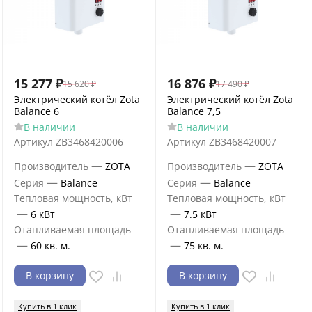
15 277
₽
16 876
₽
15 620
₽
17 490
₽
Электрический котёл Zota
Электрический котёл Zota
Balance 6
Balance 7,5
В наличии
В наличии
Артикул
ZB3468420006
Артикул
ZB3468420007
—
—
Производитель
ZOTA
Производитель
ZOTA
—
—
Серия
Balance
Серия
Balance
Тепловая мощность, кВт
Тепловая мощность, кВт
—
—
6 кВт
7.5 кВт
Отапливаемая площадь
Отапливаемая площадь
—
—
60 кв. м.
75 кв. м.
В корзину
В корзину
Купить в 1 клик
Купить в 1 клик