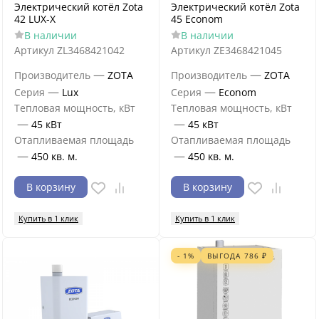
Электрический котёл Zota
Электрический котёл Zota
42 LUX-X
45 Econom
В наличии
В наличии
Артикул
ZL3468421042
Артикул
ZE3468421045
—
—
Производитель
ZOTA
Производитель
ZOTA
—
—
Серия
Lux
Серия
Econom
Тепловая мощность, кВт
Тепловая мощность, кВт
—
—
45 кВт
45 кВт
Отапливаемая площадь
Отапливаемая площадь
—
—
450 кв. м.
450 кв. м.
В корзину
В корзину
Купить в 1 клик
Купить в 1 клик
- 1%
ВЫГОДА
786
₽