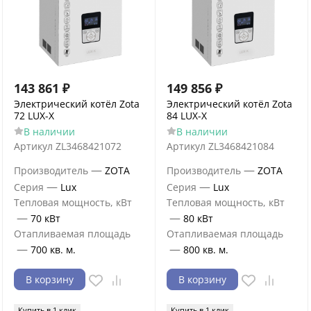
143 861
₽
149 856
₽
Электрический котёл Zota
Электрический котёл Zota
72 LUX-X
84 LUX-X
В наличии
В наличии
Артикул
ZL3468421072
Артикул
ZL3468421084
—
—
Производитель
ZOTA
Производитель
ZOTA
—
—
Серия
Lux
Серия
Lux
Тепловая мощность, кВт
Тепловая мощность, кВт
—
—
70 кВт
80 кВт
Отапливаемая площадь
Отапливаемая площадь
—
—
700 кв. м.
800 кв. м.
В корзину
В корзину
Купить в 1 клик
Купить в 1 клик