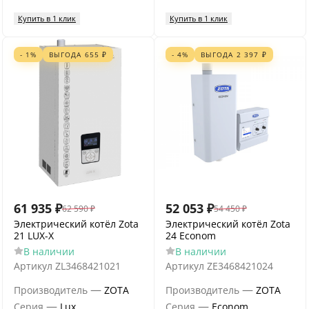
Купить в 1 клик
Купить в 1 клик
- 1%
ВЫГОДА
655
₽
- 4%
ВЫГОДА
2 397
₽
61 935
₽
52 053
₽
62 590
₽
54 450
₽
Электрический котёл Zota
Электрический котёл Zota
21 LUX-X
24 Econom
В наличии
В наличии
Артикул
ZL3468421021
Артикул
ZE3468421024
—
—
Производитель
ZOTA
Производитель
ZOTA
—
—
Серия
Lux
Серия
Econom