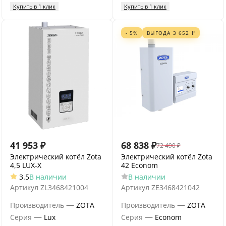
Купить в 1 клик
Купить в 1 клик
- 5%
ВЫГОДА
3 652
₽
41 953
₽
68 838
₽
72 490
₽
Электрический котёл Zota
Электрический котёл Zota
4,5 LUX-X
42 Econom
3.5
В наличии
В наличии
Артикул
ZL3468421004
Артикул
ZE3468421042
—
—
Производитель
ZOTA
Производитель
ZOTA
—
—
Серия
Lux
Серия
Econom