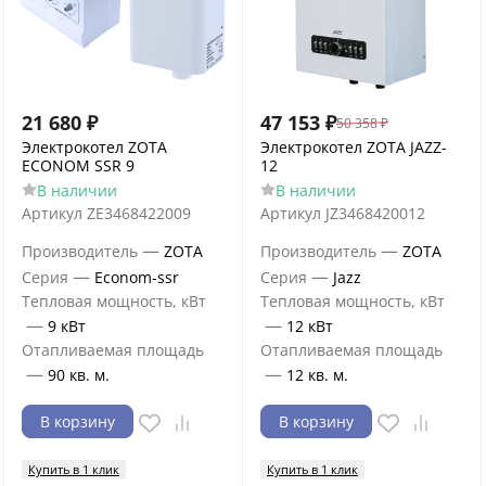
21 680
₽
47 153
₽
50 358
₽
Электрокотел ZOTA
Электрокотел ZOTA JAZZ-
ECONOM SSR 9
12
В наличии
В наличии
Артикул
ZE3468422009
Артикул
JZ3468420012
—
—
Производитель
ZOTA
Производитель
ZOTA
—
—
Серия
Econom-ssr
Серия
Jazz
Тепловая мощность, кВт
Тепловая мощность, кВт
—
—
9 кВт
12 кВт
Отапливаемая площадь
Отапливаемая площадь
—
—
90 кв. м.
12 кв. м.
В корзину
В корзину
Купить в 1 клик
Купить в 1 клик