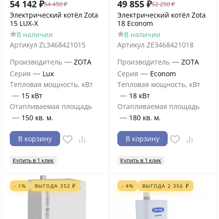
54 142
₽
49 855
₽
54 450
₽
52 250
₽
Электрический котёл Zota
Электрический котёл Zota
15 LUX-X
18 Econom
В наличии
В наличии
Артикул
ZL3468421015
Артикул
ZE3468421018
—
—
Производитель
ZOTA
Производитель
ZOTA
—
—
Серия
Lux
Серия
Econom
Тепловая мощность, кВт
Тепловая мощность, кВт
—
—
15 кВт
18 кВт
Отапливаемая площадь
Отапливаемая площадь
—
—
150 кв. м.
180 кв. м.
В корзину
В корзину
Купить в 1 клик
Купить в 1 клик
- 1%
ВЫГОДА
352
₽
- 4%
ВЫГОДА
2 356
₽