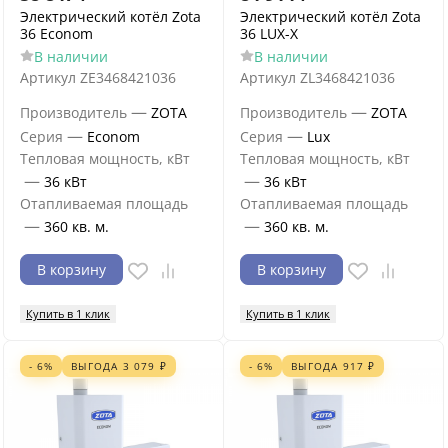
Электрический котёл Zota
Электрический котёл Zota
36 Econom
36 LUX-X
В наличии
В наличии
Артикул
ZE3468421036
Артикул
ZL3468421036
—
—
Производитель
ZOTA
Производитель
ZOTA
—
—
Серия
Econom
Серия
Lux
Тепловая мощность, кВт
Тепловая мощность, кВт
—
—
36 кВт
36 кВт
Отапливаемая площадь
Отапливаемая площадь
—
—
360 кв. м.
360 кв. м.
В корзину
В корзину
Купить в 1 клик
Купить в 1 клик
- 6%
ВЫГОДА
3 079
₽
- 6%
ВЫГОДА
917
₽