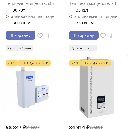
Тепловая мощность, кВт
Тепловая мощность, кВт
—
—
30 кВт
33 кВт
Отапливаемая площадь
Отапливаемая площадь
—
—
300 кв. м.
330 кв. м.
В корзину
В корзину
Купить в 1 клик
Купить в 1 клик
- 4%
ВЫГОДА
2 753
₽
- 1%
ВЫГОДА
776
₽
58 847
₽
84 914
₽
61 600
₽
85 690
₽