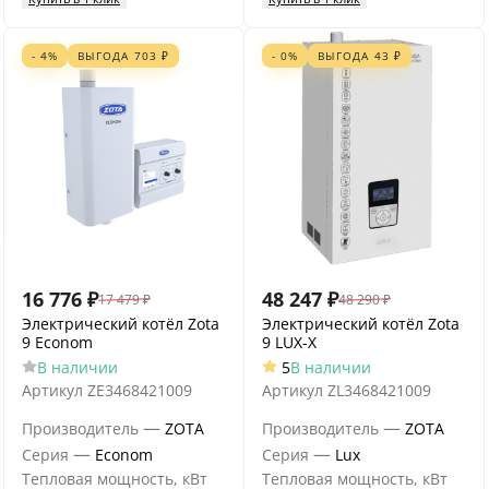
- 4%
ВЫГОДА
703
₽
- 0%
ВЫГОДА
43
₽
16 776
₽
48 247
₽
17 479
₽
48 290
₽
Электрический котёл Zota
Электрический котёл Zota
9 Econom
9 LUX-X
В наличии
5
В наличии
Артикул
ZE3468421009
Артикул
ZL3468421009
—
—
Производитель
ZOTA
Производитель
ZOTA
—
—
Серия
Econom
Серия
Lux
Тепловая мощность, кВт
Тепловая мощность, кВт