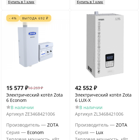
Купить в 1 клик
Купить в 1 клик
- 4%
ВЫГОДА
692
₽
15 577
₽
42 552
₽
16 269
₽
Электрический котёл Zota
Электрический котёл Zota
6 Econom
6 LUX-X
В наличии
В наличии
Артикул
ZE3468421006
Артикул
ZL3468421006
—
—
Производитель
ZOTA
Производитель
ZOTA
—
—
Серия
Econom
Серия
Lux
Тепловая мощность, кВт
Тепловая мощность, кВт