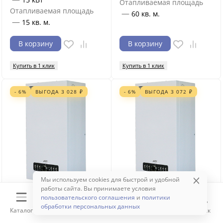
Отапливаемая площадь
Отапливаемая площадь
—
60 кв. м.
—
15 кв. м.
В корзину
В корзину
Купить в 1 клик
Купить в 1 клик
- 6%
ВЫГОДА
3 028
₽
- 6%
ВЫГОДА
3 072
₽
Мы используем cookies для быстрой и удобной
работы сайта. Вы принимаете условия
пользовательского соглашения
и
политики
44 558
₽
45 207
₽
47 586
₽
48 279
₽
обработки персональных данных
Каталог
Корзина
Избранное
Сравнение
Поиск
Электрокотел ZOTA JAZZ-
Электрокотел ZOTA JAZZ-9
7.5