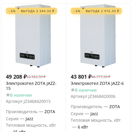
- 6%
ВЫГОДА
3 344,50
₽
- 6%
ВЫГОДА
2 976,50
₽
49 208
₽
43 801
₽
52 552,50
₽
46 777,50
₽
Электрокотел ZOTA JAZZ-
Электрокотел ZOTA JAZZ-6
15
В наличии
В наличии
Артикул
JZ3468420006
Артикул
JZ3468420015
—
Производитель
ZOTA
—
Производитель
ZOTA
—
Серия
Jazz
—
Серия
Jazz
Тепловая мощность, кВт
Тепловая мощность, кВт
—
6 кВт
—
15 кВт