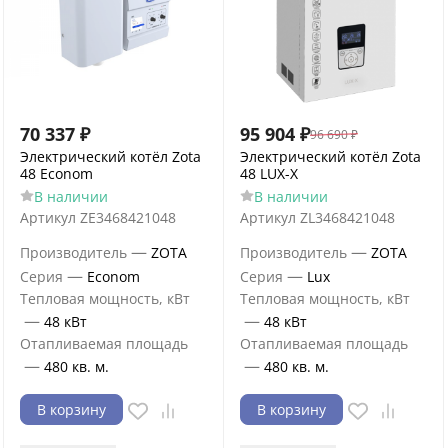
70 337
₽
95 904
₽
96 690
₽
Электрический котёл Zota
Электрический котёл Zota
48 Econom
48 LUX-X
В наличии
В наличии
Артикул
ZE3468421048
Артикул
ZL3468421048
—
—
Производитель
ZOTA
Производитель
ZOTA
—
—
Серия
Econom
Серия
Lux
Тепловая мощность, кВт
Тепловая мощность, кВт
—
—
48 кВт
48 кВт
Отапливаемая площадь
Отапливаемая площадь
—
—
480 кв. м.
480 кв. м.
В корзину
В корзину