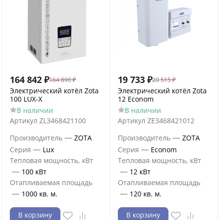
164 842
₽
19 733
₽
164 890
₽
20 515
₽
Электрический котёл Zota
Электрический котёл Zota
100 LUX-X
12 Econom
В наличии
В наличии
Артикул
ZL3468421100
Артикул
ZE3468421012
—
—
Производитель
ZOTA
Производитель
ZOTA
—
—
Серия
Lux
Серия
Econom
Тепловая мощность, кВт
Тепловая мощность, кВт
—
—
100 кВт
12 кВт
Отапливаемая площадь
Отапливаемая площадь
—
—
1000 кв. м.
120 кв. м.
В корзину
В корзину