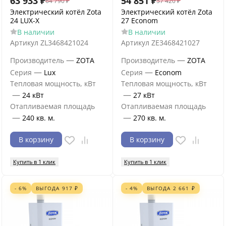
63 933
₽
54 851
₽
64 790
₽
57 420
₽
Электрический котёл Zota
Электрический котёл Zota
24 LUX-X
27 Econom
В наличии
В наличии
Артикул
ZL3468421024
Артикул
ZE3468421027
—
—
Производитель
ZOTA
Производитель
ZOTA
—
—
Серия
Lux
Серия
Econom
Тепловая мощность, кВт
Тепловая мощность, кВт
—
—
24 кВт
27 кВт
Отапливаемая площадь
Отапливаемая площадь
—
—
240 кв. м.
270 кв. м.
В корзину
В корзину
Купить в 1 клик
Купить в 1 клик
- 6%
ВЫГОДА
917
₽
- 4%
ВЫГОДА
2 661
₽