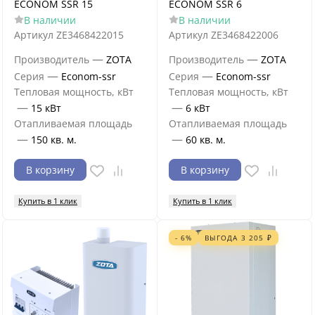
ECONOM SSR 15
ECONOM SSR 6
В наличии
В наличии
Артикул
ZE3468422015
Артикул
ZE3468422006
—
—
Производитель
ZOTA
Производитель
ZOTA
—
—
Серия
Econom-ssr
Серия
Econom-ssr
Тепловая мощность, кВт
Тепловая мощность, кВт
—
—
15 кВт
6 кВт
Отапливаемая площадь
Отапливаемая площадь
—
—
150 кв. м.
60 кв. м.
В корзину
В корзину
Купить в 1 клик
Купить в 1 клик
- 6%
ВЫГОДА
3 205
₽