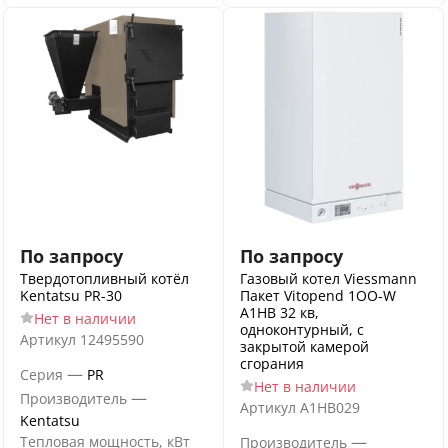
По запросу
По запросу
Твердотопливный котёл
Газовый котел Viessmann
Kentatsu PR-30
Пакет Vitopend 1OO-W
A1HB 32 кв,
Нет в наличии
одноконтурный, с
Артикул
12495590
закрытой камерой
сгорания
—
Серия
PR
Нет в наличии
—
Производитель
Артикул
A1HB029
Kentatsu
—
Тепловая мощность, кВт
Производитель