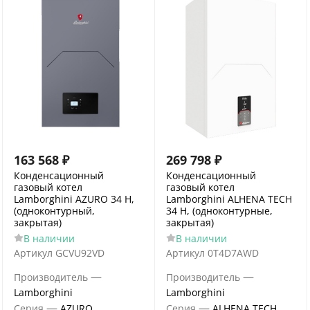
163 568
₽
269 798
₽
Конденсационный
Конденсационный
газовый котел
газовый котел
Lamborghini AZURO 34 H,
Lamborghini ALHENA TECH
(одноконтурный,
34 H, (одноконтурные,
закрытая)
закрытая)
В наличии
В наличии
Артикул
GCVU92VD
Артикул
0T4D7AWD
—
—
Производитель
Производитель
Lamborghini
Lamborghini
—
—
Серия
AZURO
Серия
ALHENA TECH