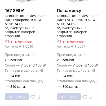
167 890
₽
По запросу
Газовый котел Viessmann
Газовый котел Viessmann
Пакет Vitopend 1OO-W
Пакет VITOPEND 1OO-W
A1HB 34 кв,
A1HB 34 кв,
одноконтурный, с
одноконтурный, с
закрытой камерой
закрытой камерой
сгорания
сгорания
Нет в наличии
Нет в наличии
Артикул
A1HB030
Артикул
A1HB037
—
—
Производитель
Производитель
Viessmann
Viessmann
—
—
Серия
Vitopend 100-W
Серия
Vitopend 100-W
Тепловая мощность, кВт
Тепловая мощность, кВт
—
—
34 кВт
34 кВт
Отапливаемая площадь
Отапливаемая площадь
—
—
340 кв. м.
340 кв. м.
В корзину
В корзину