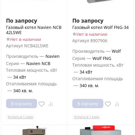
По запросу
По запросу
Газовый котел Navien NCB
Газовый котел Wolf FNG-34
42LSWE
Нет в наличии
Нет в наличии
Артикул
8907906
Артикул
NCB42LSWE
—
Производитель
Wolf
—
Производитель
Navien
—
Серия
Wolf FNG
—
Серия
Navien NCB
Тепловая мощность, кВт
Тепловая мощность, кВт
—
34 кВт
—
34 кВт
Отапливаемая площадь
Отапливаемая площадь
—
340 кв. м.
—
340 кв. м.
В корзину
В корзину
Купить в 1 клик
Купить в 1 клик