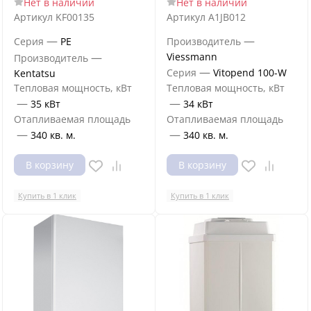
Нет в наличии
Нет в наличии
Артикул
KF00135
Артикул
A1JB012
—
—
Серия
PE
Производитель
—
Viessmann
Производитель
—
Серия
Vitopend 100-W
Kentatsu
Тепловая мощность, кВт
Тепловая мощность, кВт
—
—
35 кВт
34 кВт
Отапливаемая площадь
Отапливаемая площадь
—
—
340 кв. м.
340 кв. м.
В корзину
В корзину
Купить в 1 клик
Купить в 1 клик