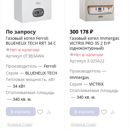
По запросу
300 178
₽
Газовый котел Ferroli
Газовый котел Immergas
BLUEHELIX TECH RRT 34 C
VICTRIX PRO 35 2 ErP
(одноконтурный)
Нет в наличии
Нет в наличии
Артикул
0T3B3AWA
Артикул
3.025622
—
Производитель
Ferroli
—
Производитель
—
Серия
BLUEHELIX TECH
Immergas
Тепловая мощность, кВт
—
Серия
VICTRIX
—
34 кВт
Отапливаемая площадь
Отапливаемая площадь
—
340 кв. м.
—
340 кв. м.
В корзину
В корзину
Купить в 1 клик
Купить в 1 клик