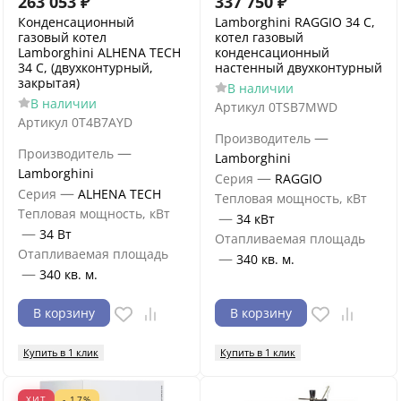
263 053
₽
337 750
₽
Конденсационный
Lamborghini RAGGIO 34 C,
газовый котел
котел газовый
Lamborghini ALHENA TECH
конденсационный
34 C, (двухконтурный,
настенный двухконтурный
закрытая)
В наличии
В наличии
Артикул
0TSB7MWD
Артикул
0T4B7AYD
—
Производитель
—
Производитель
Lamborghini
Lamborghini
—
Серия
RAGGIO
—
Серия
ALHENA TECH
Тепловая мощность, кВт
Тепловая мощность, кВт
—
34 кВт
—
34 Вт
Отапливаемая площадь
Отапливаемая площадь
—
340 кв. м.
—
340 кв. м.
В корзину
В корзину
Купить в 1 клик
Купить в 1 клик
ХИТ
- 17%