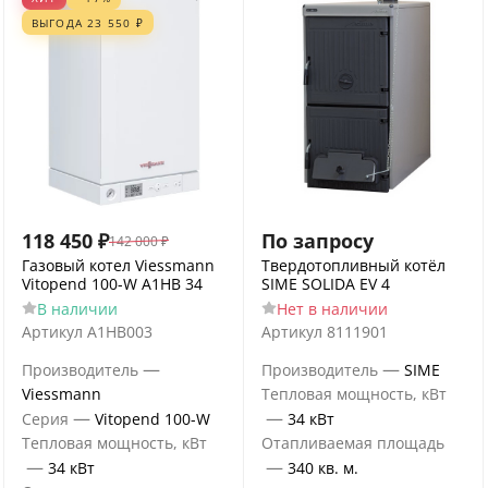
ВЫГОДА
23 550
₽
118 450
₽
По запросу
142 000
₽
Газовый котел Viessmann
Твердотопливный котёл
Vitopend 100-W A1HB 34
SIME SOLIDA EV 4
В наличии
Нет в наличии
Артикул
A1HB003
Артикул
8111901
—
—
Производитель
Производитель
SIME
Viessmann
Тепловая мощность, кВт
—
—
Серия
Vitopend 100-W
34 кВт
Тепловая мощность, кВт
Отапливаемая площадь
—
—
34 кВт
340 кв. м.