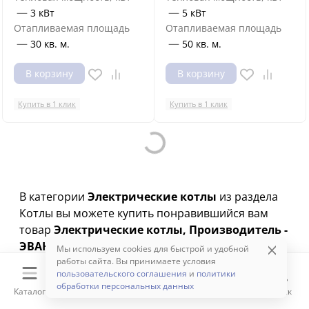
—
—
3 кВт
5 кВт
Отапливаемая площадь
Отапливаемая площадь
—
—
30 кв. м.
50 кв. м.
В корзину
В корзину
Купить в 1 клик
Купить в 1 клик
Loading...
В категории
Электрические котлы
из раздела
Котлы вы можете купить понравившийся вам
товар
Электрические котлы, Производитель -
ЭВАН , Количество контуров -
Мы используем cookies для быстрой и удобной
Одноконтурный, Размещение - настенный
работы сайта. Вы принимаете условия
, с
пользовательского соглашения
и
политики
монтажом и доставкой по всей России по низкой
обработки персональных данных
Каталог
Корзина
Избранное
Сравнение
Поиск
цене.